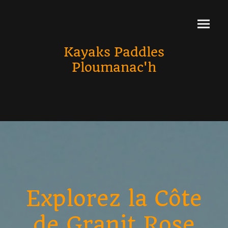
Kayaks Paddles
Ploumanac'h
Explorez la Côte
de Granit Rose